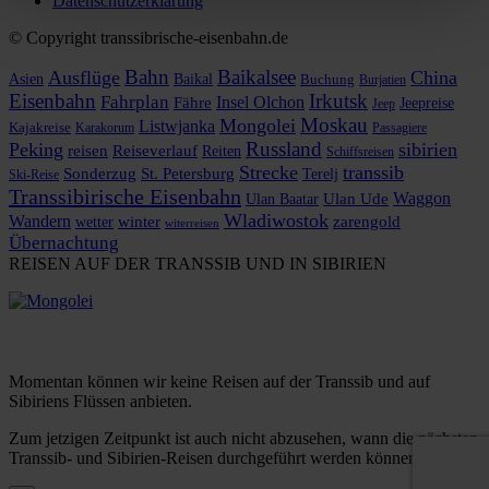
Datenschutzerklärung
© Copyright transsibrische-eisenbahn.de
Bahn
Baikalsee
Ausflüge
China
Asien
Baikal
Buchung
Burjatien
Eisenbahn
Irkutsk
Fahrplan
Insel Olchon
Fähre
Jeepreise
Jeep
Moskau
Mongolei
Listwjanka
Kajakreise
Karakorum
Passagiere
Russland
Peking
sibirien
reisen
Reiseverlauf
Reiten
Schiffsreisen
Strecke
transsib
Sonderzug
St. Petersburg
Terelj
Ski-Reise
Transsibirische Eisenbahn
Waggon
Ulan Baatar
Ulan Ude
Wladiwostok
Wandern
zarengold
wetter
winter
witerreisen
Übernachtung
REISEN AUF DER TRANSSIB UND IN SIBIRIEN
Momentan können wir keine Reisen auf der Transsib und auf
Sibiriens Flüssen anbieten.
Zum jetzigen Zeitpunkt ist auch nicht abzusehen, wann die nächsten
Transsib- und Sibirien-Reisen durchgeführt werden können.