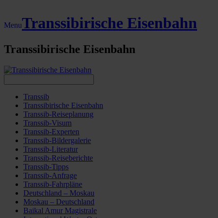
Transsibirische Eisenbahn
Menu
Transsibirische Eisenbahn
Transsib
Transsibirische Eisenbahn
Transsib-Reiseplanung
Transsib-Visum
Transsib-Experten
Transsib-Bildergalerie
Transsib-Literatur
Transsib-Reiseberichte
Transsib-Tipps
Transsib-Anfrage
Transsib-Fahrpläne
Deutschland – Moskau
Moskau – Deutschland
Baikal Amur Magistrale