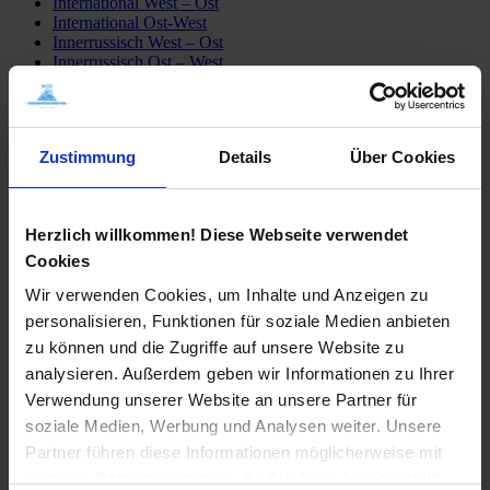
International West – Ost
International Ost-West
Innerrussisch West – Ost
Innerrussisch Ost – West
Züge ab Peking
Detailfahrpläne
Transsib Preise & Kosten
Preise
Zustimmung
Details
Über Cookies
Hotel
Privatunterkunft
Tagesausflüge
Mongolei erleben
Herzlich willkommen! Diese Webseite verwendet
Sibirien erleben
Fähre Wladiwostok – Japan
Cookies
Mögliche Transsib Routen
Wir verwenden Cookies, um Inhalte und Anzeigen zu
Alle Routen
Moskau – Peking
personalisieren, Funktionen für soziale Medien anbieten
Peking – Moskau
zu können und die Zugriffe auf unsere Website zu
St. Petersburg – Irkutsk
analysieren. Außerdem geben wir Informationen zu Ihrer
Moskau – Ulaan Baatar
Moskau – Wladiwostok
Verwendung unserer Website an unsere Partner für
Transsib-Gruppenreisen
soziale Medien, Werbung und Analysen weiter. Unsere
Im Linienzug
Partner führen diese Informationen möglicherweise mit
Im Sonderzug Zarengold
Katalogbestellung
weiteren Daten zusammen, die Sie ihnen bereitgestellt