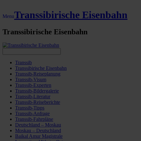
Transsibirische Eisenbahn
Menu
Transsibirische Eisenbahn
Transsib
Transsibirische Eisenbahn
Transsib-Reiseplanung
Transsib-Visum
Transsib-Experten
Transsib-Bildergalerie
Transsib-Literatur
Transsib-Reiseberichte
Transsib-Tipps
Transsib-Anfrage
Transsib-Fahrpläne
Deutschland – Moskau
Moskau – Deutschland
Baikal Amur Magistrale