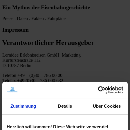
Ein Mythos der Eisenbahngeschichte
Preise . Daten . Fakten . Fahrpläne
Impressum
Verantwortlicher Herausgeber
Lernidee Erlebnisreisen GmbH, Marketing
Kurfürstenstraße 112
D-10787 Berlin
Telefon +49 – (0)30 – 786 00 00
Telefax +49 (0)30 – 786 000 632
team@lernidee.de
Vertretungsberechtigt
Zustimmung
Details
Über Cookies
Nurlan Mukash, Felix Willeke
Handelsregister
Herzlich willkommen! Diese Webseite verwendet