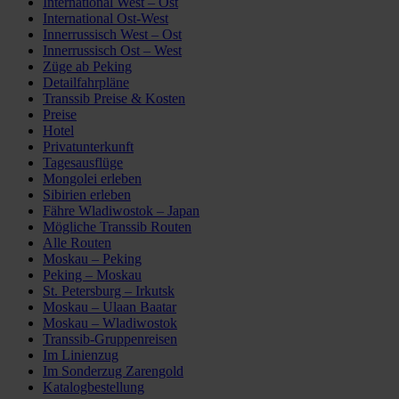
International West – Ost
International Ost-West
Innerrussisch West – Ost
Innerrussisch Ost – West
Züge ab Peking
Detailfahrpläne
Transsib Preise & Kosten
Preise
Hotel
Privatunterkunft
Tagesausflüge
Mongolei erleben
Sibirien erleben
Fähre Wladiwostok – Japan
Mögliche Transsib Routen
Alle Routen
Moskau – Peking
Peking – Moskau
St. Petersburg – Irkutsk
Moskau – Ulaan Baatar
Moskau – Wladiwostok
Transsib-Gruppenreisen
Im Linienzug
Im Sonderzug Zarengold
Katalogbestellung