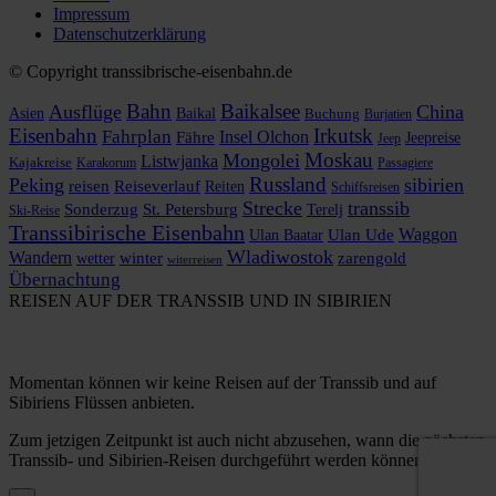
Impressum
Datenschutzerklärung
© Copyright transsibrische-eisenbahn.de
Bahn
Baikalsee
Ausflüge
China
Asien
Baikal
Buchung
Burjatien
Eisenbahn
Irkutsk
Fahrplan
Insel Olchon
Fähre
Jeepreise
Jeep
Moskau
Mongolei
Listwjanka
Kajakreise
Karakorum
Passagiere
Russland
Peking
sibirien
reisen
Reiseverlauf
Reiten
Schiffsreisen
Strecke
transsib
Sonderzug
St. Petersburg
Terelj
Ski-Reise
Transsibirische Eisenbahn
Waggon
Ulan Baatar
Ulan Ude
Wladiwostok
Wandern
zarengold
wetter
winter
witerreisen
Übernachtung
REISEN AUF DER TRANSSIB UND IN SIBIRIEN
Momentan können wir keine Reisen auf der Transsib und auf
Sibiriens Flüssen anbieten.
Zum jetzigen Zeitpunkt ist auch nicht abzusehen, wann die nächsten
Transsib- und Sibirien-Reisen durchgeführt werden können.