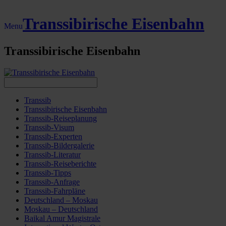
Transsibirische Eisenbahn
Menu
Transsibirische Eisenbahn
Transsib
Transsibirische Eisenbahn
Transsib-Reiseplanung
Transsib-Visum
Transsib-Experten
Transsib-Bildergalerie
Transsib-Literatur
Transsib-Reiseberichte
Transsib-Tipps
Transsib-Anfrage
Transsib-Fahrpläne
Deutschland – Moskau
Moskau – Deutschland
Baikal Amur Magistrale