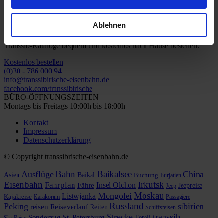
Ablehnen
Kostenlose Kataloge
Transsib-Kataloge bequem und kostenlos nach Hause bestellen.
Kostenlos bestellen
(0)30 - 786 000 94
info@transsibirische-eisenbahn.de
facebook.com/transsibirische
BÜRO-ÖFFNUNGSZEITEN
Montags bis Freitags 10:00h bis 18:00h
Kontakt
Impressum
Datenschutzerklärung
© Copyright transsibrische-eisenbahn.de
Bahn
Baikalsee
Ausflüge
China
Asien
Baikal
Buchung
Burjatien
Eisenbahn
Irkutsk
Fahrplan
Insel Olchon
Fähre
Jeepreise
Jeep
Moskau
Mongolei
Listwjanka
Kajakreise
Karakorum
Passagiere
Russland
Peking
sibirien
reisen
Reiseverlauf
Reiten
Schiffsreisen
Strecke
transsib
Sonderzug
St. Petersburg
Terelj
Ski-Reise