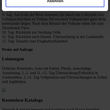
Ablehnen
unterschiedlichem Mineralgehalt. Die Wassertemperaturen betragen
zwischen 18 bis 40°C.
8. Tag: Sie reiten heute zurück zu Khoyto-Gol.
9. Tag: Am Ende der Reise kommen Sie durch das Labyrinth von
Gebirgsschluchten zu Vulkan Tal wo zwei Vulkankrater ganz dicht
beieinander liegen. Nach dem Besuch der Vulkane reiten Sie zum
Zhombolok Fluss
10. Tag: Rückkehr zur Siedlung Orlik
11. Tag: Rückfahrt nach Irkutsk. Übernachtung in der Gastfamilie
12. Tag: Transfer zum Flughafen/Bahnhof.
Preise auf Anfrage
Leistungen
Örtlicher Reiseleiter, Auto mit Fahrer, Pferde, notwendige
Ausrüstung, 1.-2. und 11.-12. Tag Übernachtung/Frühstück in
Gastfamilien, 2.-11. Tag Vollpension und Übernachtungen in Zelten
und Jagdhütten.
Kostenlose Kataloge
Transsib-Kataloge bequem und kostenlos nach Hause bestellen.