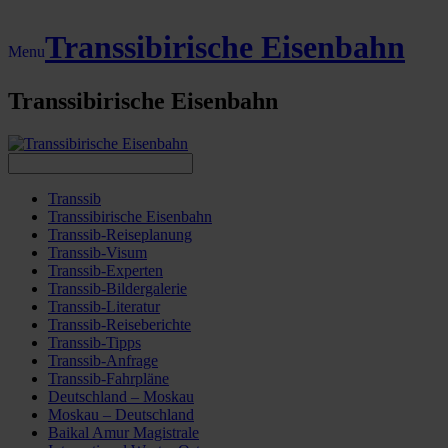
Transsibirische Eisenbahn
Menu
Transsibirische Eisenbahn
Transsib
Transsibirische Eisenbahn
Transsib-Reiseplanung
Transsib-Visum
Transsib-Experten
Transsib-Bildergalerie
Transsib-Literatur
Transsib-Reiseberichte
Transsib-Tipps
Transsib-Anfrage
Transsib-Fahrpläne
Deutschland – Moskau
Moskau – Deutschland
Baikal Amur Magistrale