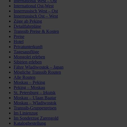
International West – Ost
International Ost-West
Innerrussisch West – Ost
Innerrussisch Ost – West
Züge ab Peking
Detailfahrpläne
Transsib Preise & Kosten
Preise
Hotel
Privatunterkunft
Tagesausflüge
Mongolei erleben
Sibirien erleben
Fähre Wladiwostok – Japan
Mögliche Transsib Routen
Alle Routen
Moskau – Peking
Peking – Moskau
St. Petersburg – Irkutsk
Moskau – Ulaan Baatar
Moskau – Wladiwostok
Transsib-Gruppenreisen
Im Linienzug
Im Sonderzug Zarengold
Katalogbestellung