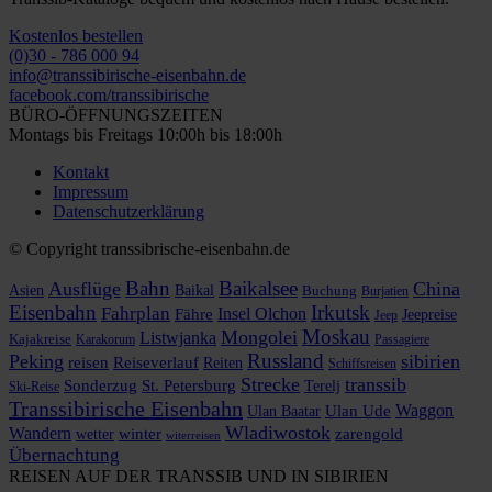
Kostenlos bestellen
(0)30 - 786 000 94
info@transsibirische-eisenbahn.de
facebook.com/transsibirische
BÜRO-ÖFFNUNGSZEITEN
Montags bis Freitags 10:00h bis 18:00h
Kontakt
Impressum
Datenschutzerklärung
© Copyright transsibrische-eisenbahn.de
Bahn
Baikalsee
Ausflüge
China
Asien
Baikal
Buchung
Burjatien
Eisenbahn
Irkutsk
Fahrplan
Insel Olchon
Fähre
Jeepreise
Jeep
Moskau
Mongolei
Listwjanka
Kajakreise
Karakorum
Passagiere
Russland
Peking
sibirien
reisen
Reiseverlauf
Reiten
Schiffsreisen
Strecke
transsib
Sonderzug
St. Petersburg
Terelj
Ski-Reise
Transsibirische Eisenbahn
Waggon
Ulan Baatar
Ulan Ude
Wladiwostok
Wandern
zarengold
wetter
winter
witerreisen
Übernachtung
REISEN AUF DER TRANSSIB UND IN SIBIRIEN