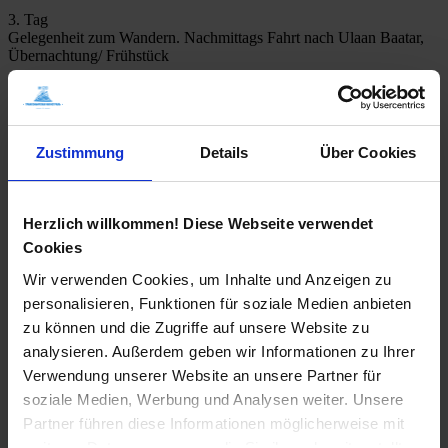
3. Tag
Gelegenheit zum Wandern. Nachmittags Fahrt nach Ulaan Baatar,
Übernachtung/ Frühstück
4. Tag
Stadtbesichtigung mit Besuch des Gandan Klosters und des
Naturkundemuseums, Fahrt zum Bahnhof , Abfahrt nach Irkutsk am
Nachmittag, Übernachtung im Zug
Zustimmung
Details
Über Cookies
5. Tag
Ankunft Irkutsk am Nachmittag; Fahrt zur Unterkunft,
Übernachtung/ Frühstück
Herzlich willkommen! Diese Webseite verwendet
Cookies
6. Tag
Tagesausflug zum Baikalsee mit Besuch des Baikalmuseums oder
Wir verwenden Cookies, um Inhalte und Anzeigen zu
des Freilichtmuseums Talcy, Übernachtung/Frühstück
personalisieren, Funktionen für soziale Medien anbieten
7. Tag
zu können und die Zugriffe auf unsere Website zu
Fahrt zum Bahnhof, Abfahrt am Abend nach Moskau,
analysieren. Außerdem geben wir Informationen zu Ihrer
Übernachtung im Zug
Verwendung unserer Website an unsere Partner für
8. Tag
soziale Medien, Werbung und Analysen weiter. Unsere
Übernachtung im Zug
Partner führen diese Informationen möglicherweise mit
9. Tag
weiteren Daten zusammen, die Sie ihnen bereitgestellt