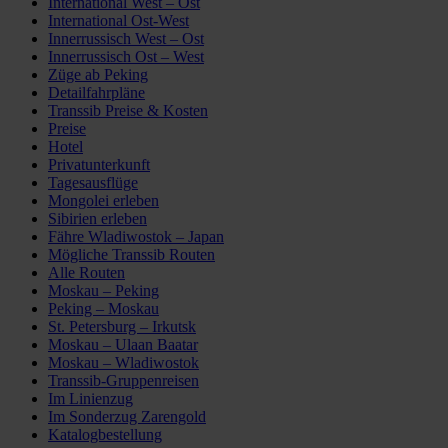
International West – Ost
International Ost-West
Innerrussisch West – Ost
Innerrussisch Ost – West
Züge ab Peking
Detailfahrpläne
Transsib Preise & Kosten
Preise
Hotel
Privatunterkunft
Tagesausflüge
Mongolei erleben
Sibirien erleben
Fähre Wladiwostok – Japan
Mögliche Transsib Routen
Alle Routen
Moskau – Peking
Peking – Moskau
St. Petersburg – Irkutsk
Moskau – Ulaan Baatar
Moskau – Wladiwostok
Transsib-Gruppenreisen
Im Linienzug
Im Sonderzug Zarengold
Katalogbestellung