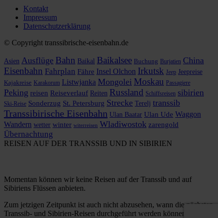
Kontakt
Impressum
Datenschutzerklärung
© Copyright transsibrische-eisenbahn.de
Bahn
Baikalsee
Ausflüge
China
Asien
Baikal
Buchung
Burjatien
Eisenbahn
Irkutsk
Fahrplan
Insel Olchon
Fähre
Jeepreise
Jeep
Moskau
Mongolei
Listwjanka
Kajakreise
Karakorum
Passagiere
Russland
Peking
sibirien
reisen
Reiseverlauf
Reiten
Schiffsreisen
Strecke
transsib
Sonderzug
St. Petersburg
Terelj
Ski-Reise
Transsibirische Eisenbahn
Waggon
Ulan Baatar
Ulan Ude
Wladiwostok
Wandern
zarengold
wetter
winter
witerreisen
Übernachtung
REISEN AUF DER TRANSSIB UND IN SIBIRIEN
Momentan können wir keine Reisen auf der Transsib und auf
Sibiriens Flüssen anbieten.
Zum jetzigen Zeitpunkt ist auch nicht abzusehen, wann die nächsten
Transsib- und Sibirien-Reisen durchgeführt werden können.