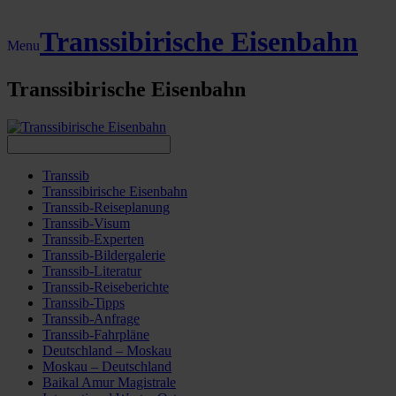
Transsibirische Eisenbahn
Menu
Transsibirische Eisenbahn
Transsib
Transsibirische Eisenbahn
Transsib-Reiseplanung
Transsib-Visum
Transsib-Experten
Transsib-Bildergalerie
Transsib-Literatur
Transsib-Reiseberichte
Transsib-Tipps
Transsib-Anfrage
Transsib-Fahrpläne
Deutschland – Moskau
Moskau – Deutschland
Baikal Amur Magistrale