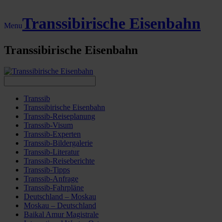
Transsibirische Eisenbahn
Menu
Transsibirische Eisenbahn
Transsib
Transsibirische Eisenbahn
Transsib-Reiseplanung
Transsib-Visum
Transsib-Experten
Transsib-Bildergalerie
Transsib-Literatur
Transsib-Reiseberichte
Transsib-Tipps
Transsib-Anfrage
Transsib-Fahrpläne
Deutschland – Moskau
Moskau – Deutschland
Baikal Amur Magistrale