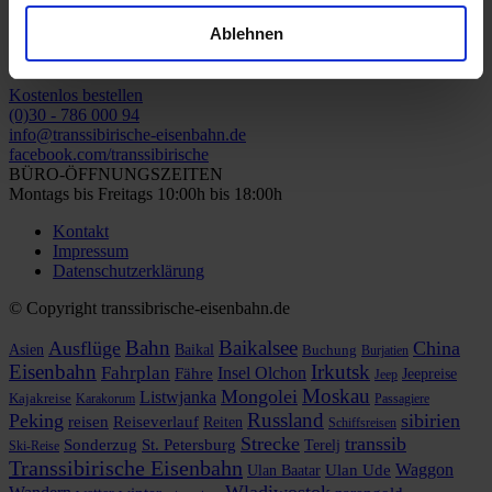
Kostenlose Kataloge
Ablehnen
Transsib-Kataloge bequem und kostenlos nach Hause bestellen.
Kostenlos bestellen
(0)30 - 786 000 94
info@transsibirische-eisenbahn.de
facebook.com/transsibirische
BÜRO-ÖFFNUNGSZEITEN
Montags bis Freitags 10:00h bis 18:00h
Kontakt
Impressum
Datenschutzerklärung
© Copyright transsibrische-eisenbahn.de
Bahn
Baikalsee
Ausflüge
China
Asien
Baikal
Buchung
Burjatien
Eisenbahn
Irkutsk
Fahrplan
Insel Olchon
Fähre
Jeepreise
Jeep
Moskau
Mongolei
Listwjanka
Kajakreise
Karakorum
Passagiere
Russland
Peking
sibirien
reisen
Reiseverlauf
Reiten
Schiffsreisen
Strecke
transsib
Sonderzug
St. Petersburg
Terelj
Ski-Reise
Transsibirische Eisenbahn
Waggon
Ulan Baatar
Ulan Ude