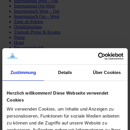
International West – Ost
International Ost-West
Innerrussisch West – Ost
Innerrussisch Ost – West
Züge ab Peking
Detailfahrpläne
Transsib Preise & Kosten
Preise
Hotel
Privatunterkunft
Tagesausflüge
Mongolei erleben
Sibirien erleben
Fähre Wladiwostok – Japan
Zustimmung
Details
Über Cookies
Mögliche Transsib Routen
Alle Routen
Moskau – Peking
Peking – Moskau
Herzlich willkommen! Diese Webseite verwendet
St. Petersburg – Irkutsk
Cookies
Moskau – Ulaan Baatar
Moskau – Wladiwostok
Wir verwenden Cookies, um Inhalte und Anzeigen zu
Transsib-Gruppenreisen
Im Linienzug
personalisieren, Funktionen für soziale Medien anbieten
Im Sonderzug Zarengold
zu können und die Zugriffe auf unsere Website zu
Katalogbestellung
analysieren. Außerdem geben wir Informationen zu Ihrer