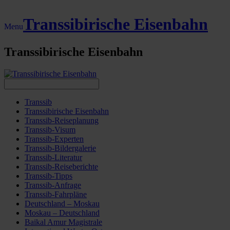
Transsibirische Eisenbahn
Menu
Transsibirische Eisenbahn
Transsib
Transsibirische Eisenbahn
Transsib-Reiseplanung
Transsib-Visum
Transsib-Experten
Transsib-Bildergalerie
Transsib-Literatur
Transsib-Reiseberichte
Transsib-Tipps
Transsib-Anfrage
Transsib-Fahrpläne
Deutschland – Moskau
Moskau – Deutschland
Baikal Amur Magistrale