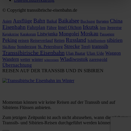
Datenschutzerklärung
© Copyright transsibrische-eisenbahn.de
Bahn
Baikalsee
Ausflüge
China
Asien
Baikal
Buchung
Burjatien
Eisenbahn
Irkutsk
Fahrplan
Insel Olchon
Fähre
Jeepreise
Jeep
Moskau
Mongolei
Listwjanka
Kajakreise
Karakorum
Passagiere
Russland
Peking
sibirien
reisen
Reiseverlauf
Reiten
Schiffsreisen
Strecke
transsib
Sonderzug
St. Petersburg
Terelj
Ski-Reise
Transsibirische Eisenbahn
Waggon
Ulan Baatar
Ulan Ude
Wladiwostok
Wandern
zarengold
wetter
winter
witerreisen
Übernachtung
REISEN AUF DER TRANSSIB UND IN SIBIRIEN
Momentan können wir keine Reisen auf der Transsib und auf
Sibiriens Flüssen anbieten.
Zum jetzigen Zeitpunkt ist auch nicht abzusehen, wann die nächsten
Transsib- und Sibirien-Reisen durchgeführt werden können.