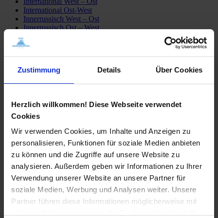
International West – Ost
International Ost-West
Innerrussisch West – Ost
Innerrussisch Ost – West
Züge ab Peking
Detailfahrpläne
Transsib Preise & Kosten
Preise
Zustimmung
Details
Über Cookies
Hotel
Privatunterkunft
Tagesausflüge
Mongolei erleben
Herzlich willkommen! Diese Webseite verwendet
Sibirien erleben
Fähre Wladiwostok – Japan
Cookies
Mögliche Transsib Routen
Wir verwenden Cookies, um Inhalte und Anzeigen zu
Alle Routen
Moskau – Peking
personalisieren, Funktionen für soziale Medien anbieten
Peking – Moskau
zu können und die Zugriffe auf unsere Website zu
St. Petersburg – Irkutsk
analysieren. Außerdem geben wir Informationen zu Ihrer
Moskau – Ulaan Baatar
Moskau – Wladiwostok
Verwendung unserer Website an unsere Partner für
Transsib-Gruppenreisen
soziale Medien, Werbung und Analysen weiter. Unsere
Im Linienzug
Partner führen diese Informationen möglicherweise mit
Im Sonderzug Zarengold
Katalogbestellung
weiteren Daten zusammen, die Sie ihnen bereitgestellt