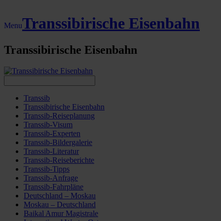
Transsibirische Eisenbahn
Menu
Transsibirische Eisenbahn
Transsib
Transsibirische Eisenbahn
Transsib-Reiseplanung
Transsib-Visum
Transsib-Experten
Transsib-Bildergalerie
Transsib-Literatur
Transsib-Reiseberichte
Transsib-Tipps
Transsib-Anfrage
Transsib-Fahrpläne
Deutschland – Moskau
Moskau – Deutschland
Baikal Amur Magistrale