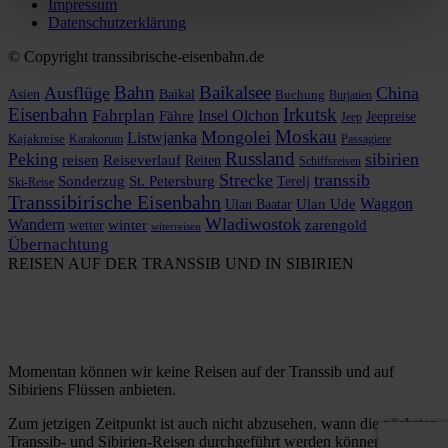
Impressum
Datenschutzerklärung
© Copyright transsibrische-eisenbahn.de
Bahn
Baikalsee
Ausflüge
China
Asien
Baikal
Buchung
Burjatien
Eisenbahn
Irkutsk
Fahrplan
Insel Olchon
Fähre
Jeepreise
Jeep
Moskau
Mongolei
Listwjanka
Kajakreise
Karakorum
Passagiere
Russland
Peking
sibirien
reisen
Reiseverlauf
Reiten
Schiffsreisen
Strecke
transsib
Sonderzug
St. Petersburg
Terelj
Ski-Reise
Transsibirische Eisenbahn
Waggon
Ulan Baatar
Ulan Ude
Wladiwostok
Wandern
zarengold
wetter
winter
witerreisen
Übernachtung
REISEN AUF DER TRANSSIB UND IN SIBIRIEN
Momentan können wir keine Reisen auf der Transsib und auf
Sibiriens Flüssen anbieten.
Zum jetzigen Zeitpunkt ist auch nicht abzusehen, wann die nächsten
Transsib- und Sibirien-Reisen durchgeführt werden können.