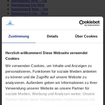
International West – Ost
International Ost-West
Innerrussisch West – Ost
Innerrussisch Ost – West
Züge ab Peking
Detailfahrpläne
Transsib Preise & Kosten
Preise
Hotel
Zustimmung
Details
Über Cookies
Privatunterkunft
Tagesausflüge
Mongolei erleben
Sibirien erleben
Herzlich willkommen! Diese Webseite verwendet
Fähre Wladiwostok – Japan
Cookies
Mögliche Transsib Routen
Alle Routen
Wir verwenden Cookies, um Inhalte und Anzeigen zu
Moskau – Peking
personalisieren, Funktionen für soziale Medien anbieten
Peking – Moskau
St. Petersburg – Irkutsk
zu können und die Zugriffe auf unsere Website zu
Moskau – Ulaan Baatar
analysieren. Außerdem geben wir Informationen zu Ihrer
Moskau – Wladiwostok
Verwendung unserer Website an unsere Partner für
Transsib-Gruppenreisen
Im Linienzug
soziale Medien, Werbung und Analysen weiter. Unsere
Im Sonderzug Zarengold
Partner führen diese Informationen möglicherweise mit
Katalogbestellung