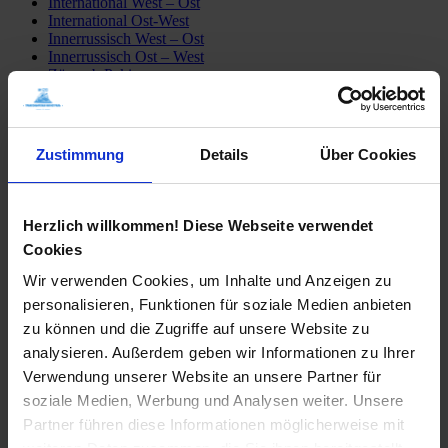
International West – Ost
International Ost-West
Innerrussisch West – Ost
Innerrussisch Ost – West
Züge ab Peking
Detailfahrpläne
Transsib Preise & Kosten
Preise
Hotel
Zustimmung
Details
Über Cookies
Privatunterkunft
Tagesausflüge
Mongolei erleben
Sibirien erleben
Herzlich willkommen! Diese Webseite verwendet
Fähre Wladiwostok – Japan
Cookies
Mögliche Transsib Routen
Alle Routen
Wir verwenden Cookies, um Inhalte und Anzeigen zu
Moskau – Peking
personalisieren, Funktionen für soziale Medien anbieten
Peking – Moskau
St. Petersburg – Irkutsk
zu können und die Zugriffe auf unsere Website zu
Moskau – Ulaan Baatar
analysieren. Außerdem geben wir Informationen zu Ihrer
Moskau – Wladiwostok
Verwendung unserer Website an unsere Partner für
Transsib-Gruppenreisen
Im Linienzug
soziale Medien, Werbung und Analysen weiter. Unsere
Im Sonderzug Zarengold
Partner führen diese Informationen möglicherweise mit
Katalogbestellung