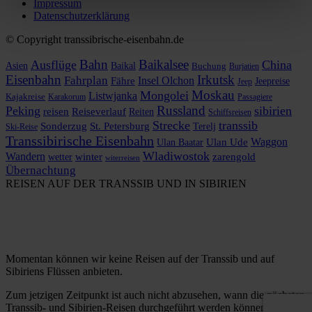
Impressum
Datenschutzerklärung
© Copyright transsibrische-eisenbahn.de
Bahn
Baikalsee
Ausflüge
China
Asien
Baikal
Buchung
Burjatien
Eisenbahn
Irkutsk
Fahrplan
Insel Olchon
Fähre
Jeepreise
Jeep
Moskau
Mongolei
Listwjanka
Kajakreise
Karakorum
Passagiere
Russland
Peking
sibirien
reisen
Reiseverlauf
Reiten
Schiffsreisen
Strecke
transsib
Sonderzug
St. Petersburg
Terelj
Ski-Reise
Transsibirische Eisenbahn
Waggon
Ulan Baatar
Ulan Ude
Wladiwostok
Wandern
zarengold
wetter
winter
witerreisen
Übernachtung
REISEN AUF DER TRANSSIB UND IN SIBIRIEN
Momentan können wir keine Reisen auf der Transsib und auf
Sibiriens Flüssen anbieten.
Zum jetzigen Zeitpunkt ist auch nicht abzusehen, wann die nächsten
Transsib- und Sibirien-Reisen durchgeführt werden können.