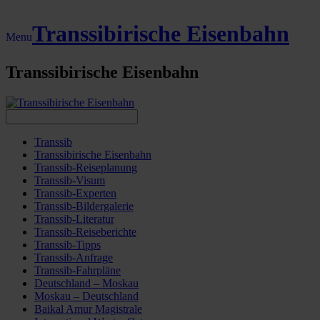
Transsibirische Eisenbahn
Menu
Transsibirische Eisenbahn
Transsib
Transsibirische Eisenbahn
Transsib-Reiseplanung
Transsib-Visum
Transsib-Experten
Transsib-Bildergalerie
Transsib-Literatur
Transsib-Reiseberichte
Transsib-Tipps
Transsib-Anfrage
Transsib-Fahrpläne
Deutschland – Moskau
Moskau – Deutschland
Baikal Amur Magistrale