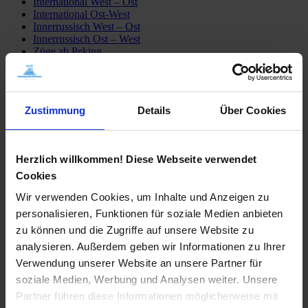
International West – Ost
International Ost-West
Innerrussisch West – Ost
Innerrussisch Ost – West
Züge ab Peking
Detailfahrpläne
Transsib Preise & Kosten
Preise
Hotel
Zustimmung
Details
Über Cookies
Privatunterkunft
Tagesausflüge
Mongolei erleben
Sibirien erleben
Herzlich willkommen! Diese Webseite verwendet
Fähre Wladiwostok – Japan
Mögliche Transsib Routen
Cookies
Alle Routen
Wir verwenden Cookies, um Inhalte und Anzeigen zu
Moskau – Peking
Peking – Moskau
personalisieren, Funktionen für soziale Medien anbieten
St. Petersburg – Irkutsk
zu können und die Zugriffe auf unsere Website zu
Moskau – Ulaan Baatar
analysieren. Außerdem geben wir Informationen zu Ihrer
Moskau – Wladiwostok
Transsib-Gruppenreisen
Verwendung unserer Website an unsere Partner für
Im Linienzug
soziale Medien, Werbung und Analysen weiter. Unsere
Im Sonderzug Zarengold
Partner führen diese Informationen möglicherweise mit
Katalogbestellung