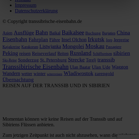
Impressum
Datenschutzerklärung
© Copyright transsibrische-eisenbahn.de
Bahn
Baikalsee
Ausflüge
China
Asien
Baikal
Buchung
Burjatien
Eisenbahn
Irkutsk
Fahrplan
Insel Olchon
Fähre
Jeepreise
Jeep
Moskau
Mongolei
Listwjanka
Kajakreise
Karakorum
Passagiere
Russland
Peking
sibirien
reisen
Reiseverlauf
Reiten
Schiffsreisen
Strecke
transsib
Sonderzug
St. Petersburg
Terelj
Ski-Reise
Transsibirische Eisenbahn
Waggon
Ulan Baatar
Ulan Ude
Wladiwostok
Wandern
zarengold
wetter
winter
witerreisen
Übernachtung
REISEN AUF DER TRANSSIB UND IN SIBIRIEN
Momentan können wir keine Reisen auf der Transsib und auf
Sibiriens Flüssen anbieten.
Zum jetzigen Zeitpunkt ist auch nicht abzusehen, wann die nächsten