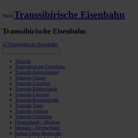
Transsibirische Eisenbahn
Menu
Transsibirische Eisenbahn
Transsib
Transsibirische Eisenbahn
Transsib-Reiseplanung
Transsib-Visum
Transsib-Experten
Transsib-Bildergalerie
Transsib-Literatur
Transsib-Reiseberichte
Transsib-Tipps
Transsib-Anfrage
Transsib-Fahrpläne
Deutschland – Moskau
Moskau – Deutschland
Baikal Amur Magistrale