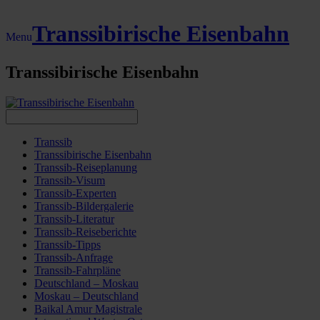
Transsibirische Eisenbahn
Menu
Transsibirische Eisenbahn
Transsib
Transsibirische Eisenbahn
Transsib-Reiseplanung
Transsib-Visum
Transsib-Experten
Transsib-Bildergalerie
Transsib-Literatur
Transsib-Reiseberichte
Transsib-Tipps
Transsib-Anfrage
Transsib-Fahrpläne
Deutschland – Moskau
Moskau – Deutschland
Baikal Amur Magistrale