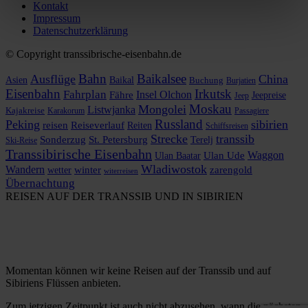
Kontakt
Impressum
Datenschutzerklärung
© Copyright transsibrische-eisenbahn.de
Bahn
Baikalsee
Ausflüge
China
Asien
Baikal
Buchung
Burjatien
Eisenbahn
Irkutsk
Fahrplan
Insel Olchon
Fähre
Jeepreise
Jeep
Moskau
Mongolei
Listwjanka
Kajakreise
Karakorum
Passagiere
Russland
Peking
sibirien
reisen
Reiseverlauf
Reiten
Schiffsreisen
Strecke
transsib
Sonderzug
St. Petersburg
Terelj
Ski-Reise
Transsibirische Eisenbahn
Waggon
Ulan Baatar
Ulan Ude
Wladiwostok
Wandern
zarengold
wetter
winter
witerreisen
Übernachtung
REISEN AUF DER TRANSSIB UND IN SIBIRIEN
Momentan können wir keine Reisen auf der Transsib und auf
Sibiriens Flüssen anbieten.
Zum jetzigen Zeitpunkt ist auch nicht abzusehen, wann die nächsten