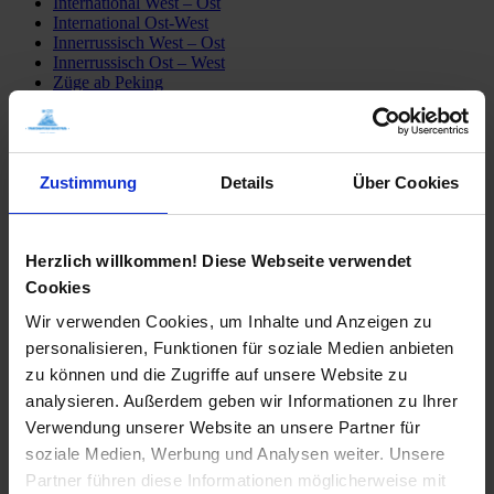
International West – Ost
International Ost-West
Innerrussisch West – Ost
Innerrussisch Ost – West
Züge ab Peking
Detailfahrpläne
Transsib Preise & Kosten
Preise
Hotel
Privatunterkunft
Zustimmung
Details
Über Cookies
Tagesausflüge
Mongolei erleben
Sibirien erleben
Herzlich willkommen! Diese Webseite verwendet
Fähre Wladiwostok – Japan
Mögliche Transsib Routen
Cookies
Alle Routen
Moskau – Peking
Wir verwenden Cookies, um Inhalte und Anzeigen zu
Peking – Moskau
personalisieren, Funktionen für soziale Medien anbieten
St. Petersburg – Irkutsk
zu können und die Zugriffe auf unsere Website zu
Moskau – Ulaan Baatar
Moskau – Wladiwostok
analysieren. Außerdem geben wir Informationen zu Ihrer
Transsib-Gruppenreisen
Verwendung unserer Website an unsere Partner für
Im Linienzug
soziale Medien, Werbung und Analysen weiter. Unsere
Im Sonderzug Zarengold
Katalogbestellung
Partner führen diese Informationen möglicherweise mit