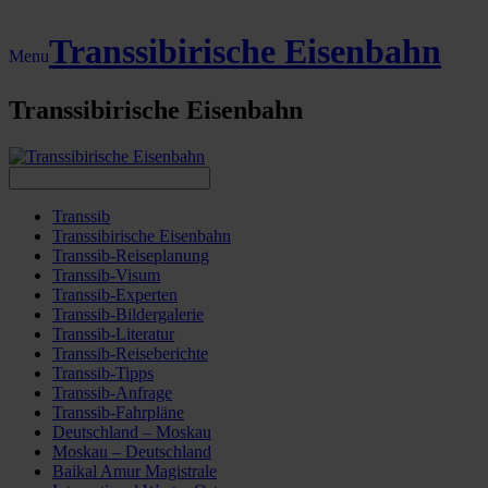
Transsibirische Eisenbahn
Menu
Transsibirische Eisenbahn
Transsib
Transsibirische Eisenbahn
Transsib-Reiseplanung
Transsib-Visum
Transsib-Experten
Transsib-Bildergalerie
Transsib-Literatur
Transsib-Reiseberichte
Transsib-Tipps
Transsib-Anfrage
Transsib-Fahrpläne
Deutschland – Moskau
Moskau – Deutschland
Baikal Amur Magistrale