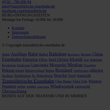
(0)30 - 786 000 94
info@transsibirische-eisenbahn.de
facebook.com/transsibirische
BÜRO-ÖFFNUNGSZEITEN
Montags bis Freitags 10:00h bis 18:00h
Kontakt
Impressum
Datenschutzerklärung
© Copyright transsibrische-eisenbahn.de
Bahn
Baikalsee
Ausflüge
China
Asien
Baikal
Buchung
Burjatien
Eisenbahn
Irkutsk
Fahrplan
Insel Olchon
Fähre
Jeepreise
Jeep
Moskau
Mongolei
Listwjanka
Kajakreise
Karakorum
Passagiere
Russland
Peking
sibirien
reisen
Reiseverlauf
Reiten
Schiffsreisen
Strecke
transsib
Sonderzug
St. Petersburg
Terelj
Ski-Reise
Transsibirische Eisenbahn
Waggon
Ulan Baatar
Ulan Ude
Wladiwostok
Wandern
zarengold
wetter
winter
witerreisen
Übernachtung
REISEN AUF DER TRANSSIB UND IN SIBIRIEN