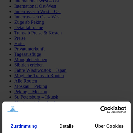
International West – Ost
International Ost-West
Innerrussisch West – Ost
Innerrussisch Ost – West
Züge ab Peking
Detailfahrpläne
Transsib Preise & Kosten
Preise
Hotel
Privatunterkunft
Tagesausflüge
Mongolei erleben
Sibirien erleben
Fähre Wladiwostok – Japan
Mögliche Transsib Routen
Alle Routen
Moskau – Peking
Peking – Moskau
St. Petersburg – Irkutsk
Moskau – Ulaan Baatar
Moskau – Wladiwostok
Transsib-Gruppenreisen
Im Linienzug
Im Sonderzug Zarengold
Zustimmung
Details
Über Cookies
Katalogbestellung