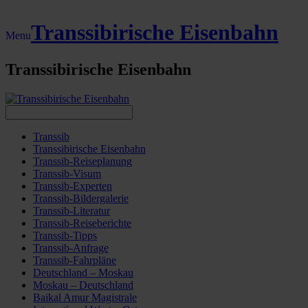
Transsibirische Eisenbahn
Menu
Transsibirische Eisenbahn
Transsib
Transsibirische Eisenbahn
Transsib-Reiseplanung
Transsib-Visum
Transsib-Experten
Transsib-Bildergalerie
Transsib-Literatur
Transsib-Reiseberichte
Transsib-Tipps
Transsib-Anfrage
Transsib-Fahrpläne
Deutschland – Moskau
Moskau – Deutschland
Baikal Amur Magistrale