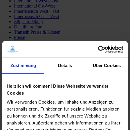
International West – Ost
International Ost-West
Innerrussisch West – Ost
Innerrussisch Ost – West
Züge ab Peking
Detailfahrpläne
Transsib Preise & Kosten
Preise
Hotel
Privatunterkunft
Tagesausflüge
Mongolei erleben
Sibirien erleben
Zustimmung
Details
Über Cookies
Fähre Wladiwostok – Japan
Mögliche Transsib Routen
Alle Routen
Moskau – Peking
Herzlich willkommen! Diese Webseite verwendet
Peking – Moskau
Cookies
St. Petersburg – Irkutsk
Moskau – Ulaan Baatar
Wir verwenden Cookies, um Inhalte und Anzeigen zu
Moskau – Wladiwostok
personalisieren, Funktionen für soziale Medien anbieten
Transsib-Gruppenreisen
Im Linienzug
zu können und die Zugriffe auf unsere Website zu
Im Sonderzug Zarengold
analysieren. Außerdem geben wir Informationen zu Ihrer
Katalogbestellung
Verwendung unserer Website an unsere Partner für