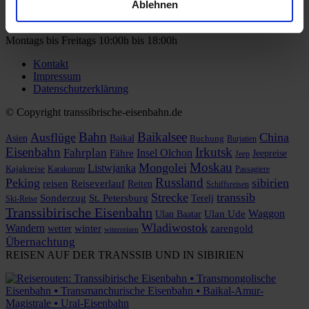
info@transsibirische-eisenbahn.de
Ablehnen
facebook.com/transsibirische
BÜRO-ÖFFNUNGSZEITEN
Montags bis Freitags 10:00h bis 18:00h
Kontakt
Impressum
Datenschutzerklärung
© Copyright transsibrische-eisenbahn.de
Bahn
Baikalsee
Ausflüge
China
Asien
Baikal
Buchung
Burjatien
Eisenbahn
Irkutsk
Fahrplan
Insel Olchon
Fähre
Jeepreise
Jeep
Moskau
Mongolei
Listwjanka
Kajakreise
Karakorum
Passagiere
Russland
Peking
sibirien
reisen
Reiseverlauf
Reiten
Schiffsreisen
Strecke
transsib
Sonderzug
St. Petersburg
Terelj
Ski-Reise
Transsibirische Eisenbahn
Waggon
Ulan Baatar
Ulan Ude
Wladiwostok
Wandern
zarengold
wetter
winter
witerreisen
Übernachtung
REISEN AUF DER TRANSSIB UND IN SIBIRIEN