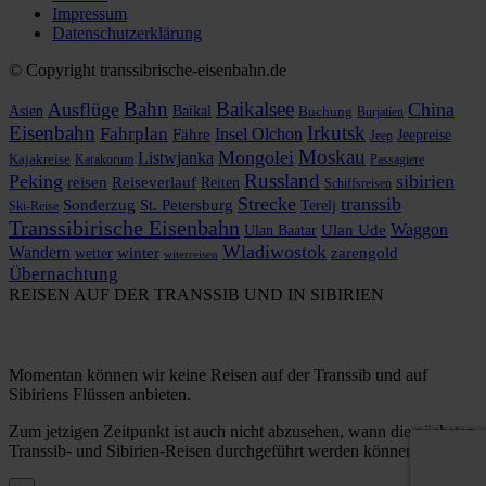
Impressum
Datenschutzerklärung
© Copyright transsibrische-eisenbahn.de
Bahn
Baikalsee
Ausflüge
China
Asien
Baikal
Buchung
Burjatien
Eisenbahn
Irkutsk
Fahrplan
Insel Olchon
Fähre
Jeepreise
Jeep
Moskau
Mongolei
Listwjanka
Kajakreise
Karakorum
Passagiere
Russland
Peking
sibirien
reisen
Reiseverlauf
Reiten
Schiffsreisen
Strecke
transsib
Sonderzug
St. Petersburg
Terelj
Ski-Reise
Transsibirische Eisenbahn
Waggon
Ulan Baatar
Ulan Ude
Wladiwostok
Wandern
zarengold
wetter
winter
witerreisen
Übernachtung
REISEN AUF DER TRANSSIB UND IN SIBIRIEN
Momentan können wir keine Reisen auf der Transsib und auf
Sibiriens Flüssen anbieten.
Zum jetzigen Zeitpunkt ist auch nicht abzusehen, wann die nächsten
Transsib- und Sibirien-Reisen durchgeführt werden können.