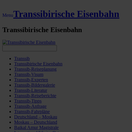
Transsibirische Eisenbahn
Menu
Transsibirische Eisenbahn
Transsib
Transsibirische Eisenbahn
Transsib-Reiseplanung
Transsib-Visum
Transsib-Experten
Transsib-Bildergalerie
Transsib-Literatur
Transsib-Reiseberichte
Transsib-Tipps
Transsib-Anfrage
Transsib-Fahrpläne
Deutschland – Moskau
Moskau – Deutschland
Baikal Amur Magistrale