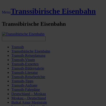
Transsibirische Eisenbahn
Menu
Transsibirische Eisenbahn
Transsib
Transsibirische Eisenbahn
Transsib-Reiseplanung
Transsib-Visum
Transsib-Experten
Transsib-Bildergalerie
Transsib-Literatur
Transsib-Reiseberichte
Transsib-Tipps
Transsib-Anfrage
Transsib-Fahrpläne
Deutschland – Moskau
Moskau – Deutschland
Baikal Amur Magistrale