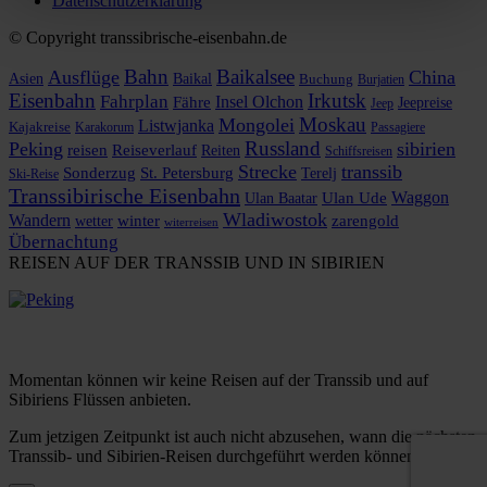
Datenschutzerklärung
© Copyright transsibrische-eisenbahn.de
Bahn
Baikalsee
Ausflüge
China
Asien
Baikal
Buchung
Burjatien
Eisenbahn
Irkutsk
Fahrplan
Insel Olchon
Fähre
Jeepreise
Jeep
Moskau
Mongolei
Listwjanka
Kajakreise
Karakorum
Passagiere
Russland
Peking
sibirien
reisen
Reiseverlauf
Reiten
Schiffsreisen
Strecke
transsib
Sonderzug
St. Petersburg
Terelj
Ski-Reise
Transsibirische Eisenbahn
Waggon
Ulan Baatar
Ulan Ude
Wladiwostok
Wandern
zarengold
wetter
winter
witerreisen
Übernachtung
REISEN AUF DER TRANSSIB UND IN SIBIRIEN
Momentan können wir keine Reisen auf der Transsib und auf
Sibiriens Flüssen anbieten.
Zum jetzigen Zeitpunkt ist auch nicht abzusehen, wann die nächsten
Transsib- und Sibirien-Reisen durchgeführt werden können.