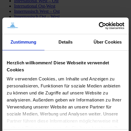
International West – Ost
International Ost-West
Innerrussisch West – Ost
Innerrussisch Ost – West
Züge ab Peking
Detailfahrpläne
Transsib Preise & Kosten
Preise
Zustimmung
Details
Über Cookies
Hotel
Privatunterkunft
Tagesausflüge
Mongolei erleben
Herzlich willkommen! Diese Webseite verwendet
Sibirien erleben
Fähre Wladiwostok – Japan
Cookies
Mögliche Transsib Routen
Wir verwenden Cookies, um Inhalte und Anzeigen zu
Alle Routen
Moskau – Peking
personalisieren, Funktionen für soziale Medien anbieten
Peking – Moskau
zu können und die Zugriffe auf unsere Website zu
St. Petersburg – Irkutsk
analysieren. Außerdem geben wir Informationen zu Ihrer
Moskau – Ulaan Baatar
Moskau – Wladiwostok
Verwendung unserer Website an unsere Partner für
Transsib-Gruppenreisen
soziale Medien, Werbung und Analysen weiter. Unsere
Im Linienzug
Partner führen diese Informationen möglicherweise mit
Im Sonderzug Zarengold
Katalogbestellung
weiteren Daten zusammen, die Sie ihnen bereitgestellt