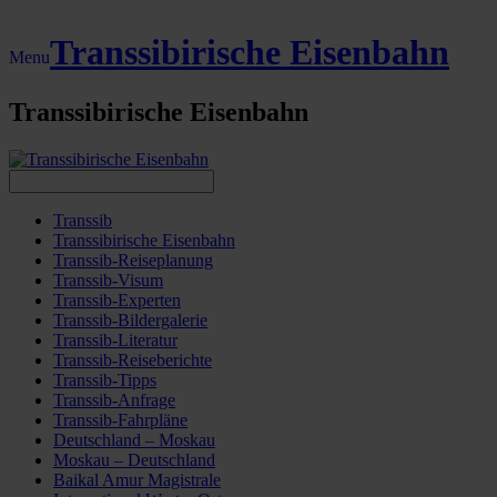
Transsibirische Eisenbahn
Menu
Transsibirische Eisenbahn
Transsib
Transsibirische Eisenbahn
Transsib-Reiseplanung
Transsib-Visum
Transsib-Experten
Transsib-Bildergalerie
Transsib-Literatur
Transsib-Reiseberichte
Transsib-Tipps
Transsib-Anfrage
Transsib-Fahrpläne
Deutschland – Moskau
Moskau – Deutschland
Baikal Amur Magistrale