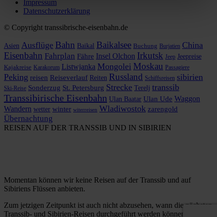
Impressum
Datenschutzerklärung
© Copyright transsibrische-eisenbahn.de
Bahn
Baikalsee
Ausflüge
China
Asien
Baikal
Buchung
Burjatien
Eisenbahn
Irkutsk
Fahrplan
Insel Olchon
Fähre
Jeepreise
Jeep
Moskau
Mongolei
Listwjanka
Kajakreise
Karakorum
Passagiere
Russland
Peking
sibirien
reisen
Reiseverlauf
Reiten
Schiffsreisen
Strecke
transsib
Sonderzug
St. Petersburg
Terelj
Ski-Reise
Transsibirische Eisenbahn
Waggon
Ulan Baatar
Ulan Ude
Wladiwostok
Wandern
zarengold
wetter
winter
witerreisen
Übernachtung
REISEN AUF DER TRANSSIB UND IN SIBIRIEN
Momentan können wir keine Reisen auf der Transsib und auf
Sibiriens Flüssen anbieten.
Zum jetzigen Zeitpunkt ist auch nicht abzusehen, wann die nächsten
Transsib- und Sibirien-Reisen durchgeführt werden können.