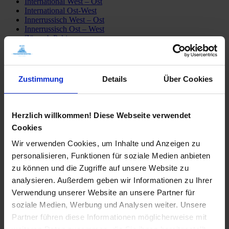
International West – Ost
International Ost-West
Innerrussisch West – Ost
Innerrussisch Ost – West
Züge ab Peking
Detailfahrpläne
Transsib Preise & Kosten
Preise
Hotel
Zustimmung
Details
Über Cookies
Privatunterkunft
Tagesausflüge
Mongolei erleben
Sibirien erleben
Herzlich willkommen! Diese Webseite verwendet
Fähre Wladiwostok – Japan
Cookies
Mögliche Transsib Routen
Alle Routen
Wir verwenden Cookies, um Inhalte und Anzeigen zu
Moskau – Peking
personalisieren, Funktionen für soziale Medien anbieten
Peking – Moskau
St. Petersburg – Irkutsk
zu können und die Zugriffe auf unsere Website zu
Moskau – Ulaan Baatar
analysieren. Außerdem geben wir Informationen zu Ihrer
Moskau – Wladiwostok
Verwendung unserer Website an unsere Partner für
Transsib-Gruppenreisen
Im Linienzug
soziale Medien, Werbung und Analysen weiter. Unsere
Im Sonderzug Zarengold
Partner führen diese Informationen möglicherweise mit
Katalogbestellung